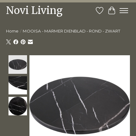
Novi Living
Verlanglijst
Winkelw
Home
/
MOOISA - MARMER DIENBLAD - ROND - ZWART
Product image slideshow Items