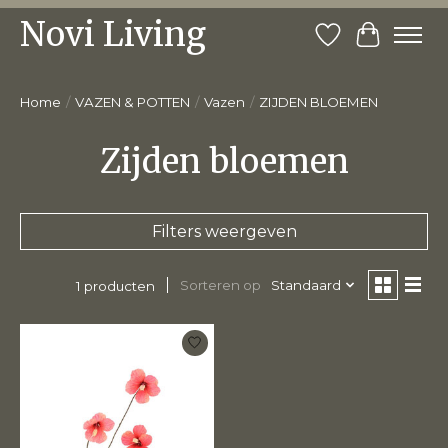
Novi Living
Verlanglijst
Winkelw
Home
/
VAZEN & POTTEN
/
Vazen
/
ZIJDEN BLOEMEN
Zijden bloemen
Filters weergeven
Sorteren op
Standaard
1 producten