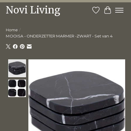
Novi Living
Verlanglijst
Winkelw
Home
/
MOOISA - ONDERZETTER MARMER -ZWART - Set van 4
Product image slideshow Items