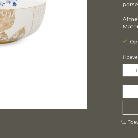
porse
Afme
Mater
Op
Hoevee
Toev