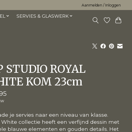
Aanmelden / Inloggen
EL
SERVIES & GLASWERK
P STUDIO ROYAL
ITE KOM 23cm
95
tw
de je servies naar een niveau van klasse.
 White collectie heeft een verfijnd dessin met
ele blauwe elementen en gouden details. Het