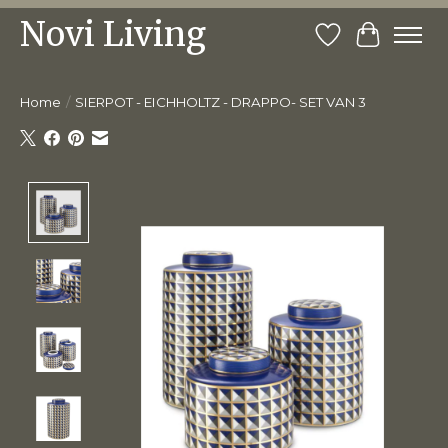
Novi Living
Verlanglijst
Winkelw
Home
/
SIERPOT - EICHHOLTZ - DRAPPO- SET VAN 3
Product image slideshow Items